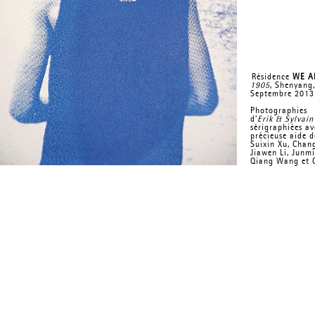
Résidence
WE A
1905
, Shenyang
Septembre 2013
Photographies
d’
Erik & Sylvain
sérigraphiées av
précieuse aide d
Suixin Xu, Chang
Jiawen Li, Junmi
Qiang Wang et Q