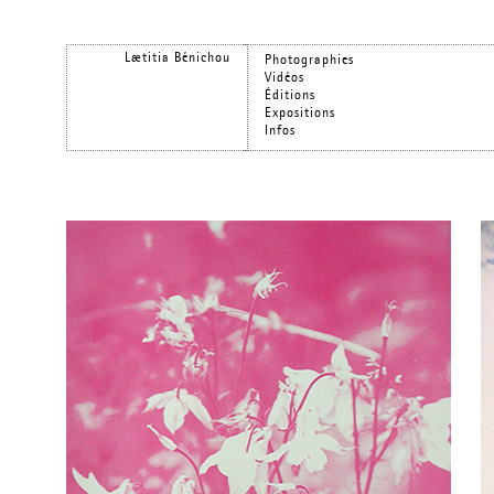
Lætitia Bénichou
Photographies
Vidéos
Éditions
Expositions
Infos