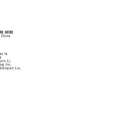
RE HERE
, Chine
ec la
e
xin Li,
ng Jin,
ianqian Liu.